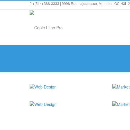
+(514) 388-3333 | 9998 Rue Lajeunesse, Montréal, QC H3L 
Web 
Nam liber
est elige
Web 
quo minu
facere po
Nam liber
assumend
est elige
quo minu